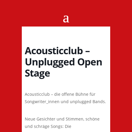
Acousticclub –
Unplugged Open
Stage
Acousticclub – die offene Bühne für
Songwriter_innen und unplugged Bands.
Neue Gesichter und Stimmen, schöne
und schräge Songs: Die