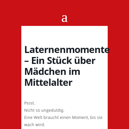
Laternenmomente
– Ein Stück über
Mädchen im
Mittelalter
Pssst.
Nicht so ungeduldig.
Eine Welt braucht einen Moment, bis sie
wach wird.