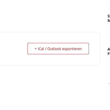
S
M
+ iCal / Outlook exportieren
A
F