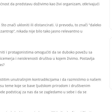
ćnost da predstavu doživimo kao živi organizam, otkrivajući
što znači ukloniti ili distancirati. U prevodu, to znači “daleko
izantrop”, nikada nije bilo tako jasno relevantno u
oniti i protagonistima omogućiti da se duboko povežu sa
licemerja i neiskrenosti društva u kojem živimo. Postavlja
as?
stitim unutrašnjim kontradikcijama i da razmislimo o našem
a su teme koje se bave ljudskom prirodom i društvenim
de podsticaj za nas da se zagledamo u sebe i da se