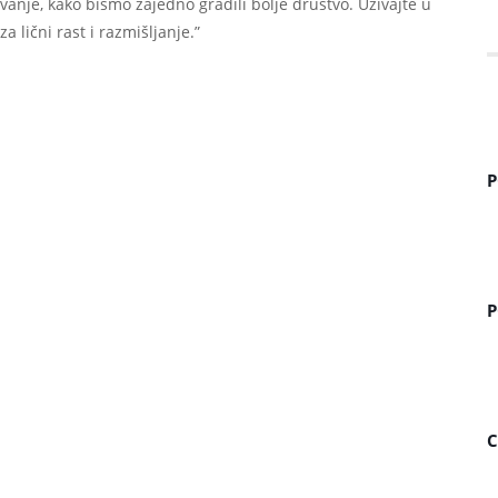
anje, kako bismo zajedno gradili bolje društvo. Uživajte u
 lični rast i razmišljanje.”
P
P
C