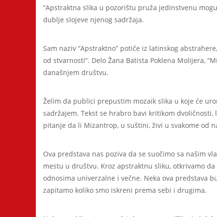
“Apstraktna slika u pozorištu pruža jedinstvenu mogu
dublje slojeve njenog sadržaja.
Sam naziv “Apstraktno” potiče iz latinskog abstrahere, 
od stvarnosti”. Delo Žana Batista Poklena Molijera, “M
današnjem društvu.
Želim da publici prepustim mozaik slika u koje će ur
sadržajem. Tekst se hrabro bavi kritikom dvoličnosti, 
pitanje da li Mizantrop, u suštini, živi u svakome od n
Ova predstava nas poziva da se suočimo sa našim vla
mestu u društvu. Kroz apstraktnu sliku, otkrivamo d
odnosima univerzalne i večne. Neka ova predstava bu
zapitamo koliko smo iskreni prema sebi i drugima.