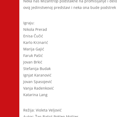
Neka nas Mizantrop podstakne na promišljanje i delov
ovoj jedinstvenoj predstavi i neka ona bude podstrek za
Igraju:
Nikola Prerad
Enisa Čučić
Karlo Krznarić
Marija Gajić
Faruk Pašić
Jovan Brkić
Stefanija Budak
Ignjat Karanović
Jovan Spasojević
Vanja Radenković
Katarina Lang
Režija: Violeta Veljović
Autor: Žan Batist Poklen Molijer