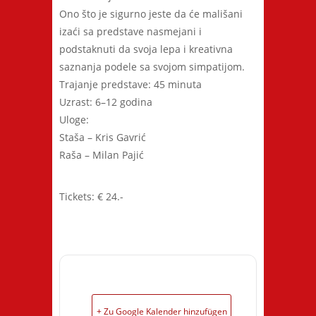
Ono što je sigurno jeste da će mališani
izaći sa predstave nasmejani i
podstaknuti da svoja lepa i kreativna
saznanja podele sa svojom simpatijom.
Trajanje predstave: 45 minuta
Uzrast: 6–12 godina
Uloge:
Staša – Kris Gavrić
Raša – Milan Pajić
Tickets: € 24.-
+ Zu Google Kalender hinzufügen