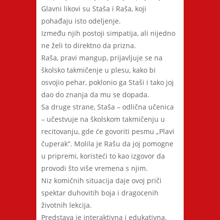
Glavni likovi su Staša i Raša, koji
pohađaju isto odeljenje.
Između njih postoji simpatija, ali nijedno
ne želi to direktno da prizna.
Raša, pravi mangup, prijavljuje se na
školsko takmičenje u plesu, kako bi
osvojio pehar, poklonio ga Staši i tako joj
dao do znanja da mu se dopada.
Sa druge strane, Staša – odlična učenica
– učestvuje na školskom takmičenju u
recitovanju, gde će govoriti pesmu „Plavi
čuperak“. Molila je Rašu da joj pomogne
u pripremi, koristeći to kao izgovor da
provodi što više vremena s njim.
Niz komičnih situacija daje ovoj priči
spektar duhovitih boja i dragocenih
životnih lekcija.
Predstava je interaktivna i edukativna.