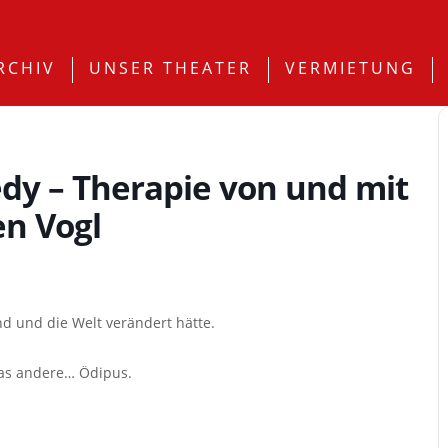
RCHIV
UNSER THEATER
VERMIETUNG
y – Therapie von und mit
en Vogl
nd und die Welt verändert hätte.
 das andere… Ödipus.