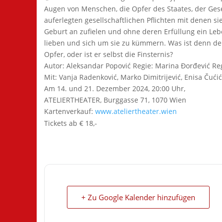
Augen von Menschen, die Opfer des Staates, der Gese
auferlegten gesellschaftlichen Pflichten mit denen si
Geburt an zufielen und ohne deren Erfüllung ein Leb
lieben und sich um sie zu kümmern. Was ist denn der
Opfer, oder ist er selbst die Finsternis?
Autor: Aleksandar Popović Regie: Marina Đorđević Regi
Mit: Vanja Radenković, Marko Dimitrijević, Enisa Čući
Am 14. und 21. Dezember 2024, 20:00 Uhr,
ATELIERTHEATER, Burggasse 71, 1070 Wien
Kartenverkauf:
www.ateliertheater.wien
Tickets ab € 18,-
+ Zu Google Kalender hinzufügen