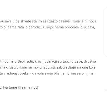
ušavaju da shvate šta im se i zašto dešava, i koja je njihova
kojoj nema rata, o porodici, u kojoj nema porodice, o ljubavi,
 godine u Beogradu, kroz ljude koji su taoci države, društva
a društvu, koje ne mogu ispuniti, zaboravljaju na one koje
a vrednog čoveka – da vole svoje bližnje i brinu se o njima.
žrtva tame ili sama noć?