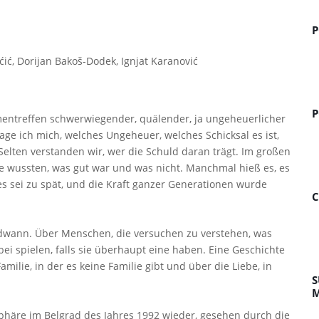
P
ćić, Dorijan Bakoš-Dodek, Ignjat Karanović
P
ntreffen schwerwiegender, quälender, ja ungeheuerlicher
e ich mich, welches Ungeheuer, welches Schicksal es ist,
Selten verstanden wir, wer die Schuld daran trägt. Im großen
le wussten, was gut war und was nicht. Manchmal hieß es, es
r es sei zu spät, und die Kraft ganzer Generationen wurde
C
dwann. Über Menschen, die versuchen zu verstehen, was
i spielen, falls sie überhaupt eine haben. Eine Geschichte
amilie, in der es keine Familie gibt und über die Liebe, in
S
M
sphäre im Belgrad des Jahres 1992 wieder, gesehen durch die