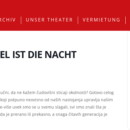
RCHIV
UNSER THEATER
VERMIETUNG
L IST DIE NACHT
učni, da ne kažem čudovišni sticaji okolnosti? Gotovo celog
m koji potpuno neovisno od naših nastojanja upravlja našim
je-više uvek smo se u svemu slagali, svi smo znali šta je
 da je prerano ili prekasno, a snaga čitavih generacija je