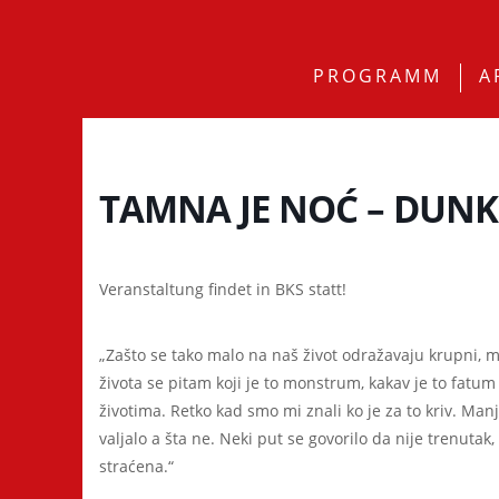
PROGRAMM
A
TAMNA JE NOĆ – DUNKE
Veranstaltung findet in BKS statt!
„Zašto se tako malo na naš život odražavaju krupni, m
života se pitam koji je to monstrum, kakav je to fatu
životima. Retko kad smo mi znali ko je za to kriv. Man
valjalo a šta ne. Neki put se govorilo da nije trenutak,
straćena.“