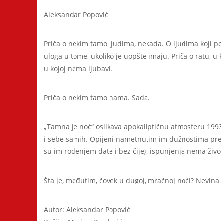
Aleksandar Popović
Priča o nekim tamo ljudima, nekada. O ljudima koji pok
uloga u tome, ukoliko je uopšte imaju. Priča o ratu, u 
u kojoj nema ljubavi.
Priča o nekim tamo nama. Sada.
„Tamna je noć“ oslikava apokaliptičnu atmosferu 1993.
i sebe samih. Opijeni nametnutim im dužnostima prem
su im rođenjem date i bez čijeg ispunjenja nema život
Šta je, međutim, čovek u dugoj, mračnoj noći? Nevina 
Autor: Aleksandar Popović