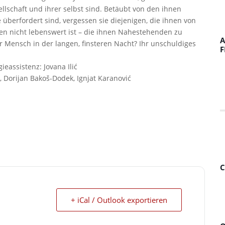
llschaft und ihrer selbst sind. Betäubt von den ihnen
e überfordert sind, vergessen sie diejenigen, die ihnen von
en nicht lebenswert ist – die ihnen Nahestehenden zu
A
 Mensch in der langen, finsteren Nacht? Ihr unschuldiges
F
eassistenz: Jovana Ilić
ć, Dorijan Bakoš-Dodek, Ignjat Karanović
C
+ iCal / Outlook exportieren