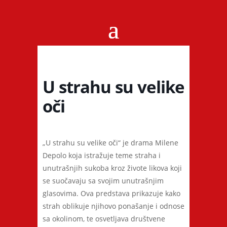
U strahu su velike
oči
„U strahu su velike oči“ je drama Milene
Depolo koja istražuje teme straha i
unutrašnjih sukoba kroz živote likova koji
se suočavaju sa svojim unutrašnjim
glasovima. Ova predstava prikazuje kako
strah oblikuje njihovo ponašanje i odnose
sa okolinom, te osvetljava društvene