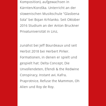
Komposition), aufgewachsen in
Kärnten/Koroška. Unterricht an der
slowenischen Musikschule “Glasbena
šola” bei Bojan Krhlanko. Seit Oktober
2016 Studium an der Anton Bruckner
Privatuniversität in Linz,
zunähst bei Jeff Bourdeaux und seit
Herbst 2018 bei Herbert Pirker.
Formationen, in denen er spielt und
gespielt hat: Delta Concept, Die
Unvollendeten, Efendi & the Redwine
Conspiracy, Instant avi, Kafra,
Praprotnice, Refuse the Mammon, Oh
Alien und Roy de Roy.