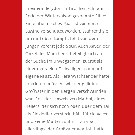
In einem Bergdorf in Tirol herrscht am
Ende der Wintersaison gespannte Stille:
Ein einheimisches Paar ist von einer
Lawine verschüttet worden. Während sie
um ihr Leben kämpft, fehlt von dem
Jungen vorerst jede Spur. Auch Xaver, der
Onkel des Mädchens, beteiligt sich an
der Suche im Unwegsamen, zuerst als
einer der vielen Freiwilligen, dann auf
eigene Faust. Als Heranwachsender hatte
er erleben müssen, wie der geliebte
Großvater in den Bergen verschwunden
war. Erst der Hinweis von Mathoi, eines
Heilers, der sich hoch oben Uber dem Tal
als Einsiedler versteckt hält, führte Xaver
und seine Mutter zu ihm – zu spät
allerdings, der Großvater war tot. Hatte