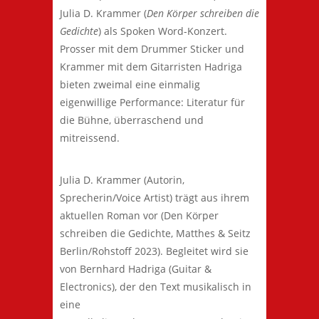
Julia D. Krammer (
Den Körper schreiben die
Gedichte
) als Spoken Word-Konzert.
Prosser mit dem Drummer Sticker und
Krammer mit dem Gitarristen Hadriga
bieten zweimal eine einmalig
eigenwillige Performance: Literatur für
die Bühne, überraschend und
mitreissend.
Julia D. Krammer (Autorin,
Sprecherin/Voice Artist) trägt aus ihrem
aktuellen Roman vor (Den Körper
schreiben die Gedichte, Matthes & Seitz
Berlin/Rohstoff 2023). Begleitet wird sie
von Bernhard Hadriga (Guitar &
Electronics), der den Text musikalisch in
eine