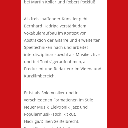
bei Martin Koller und Robert Pockfuß.
Als freischaffender Künstler geht
Bernhard Hadriga verstärkt dem
Vokabularaufbau im Kontext von
Abstraktion der Gitarre und erweiterten
Spieltechniken nach und arbeitet
interdisziplinär sowohl als Musiker, live
und bei Tonträgeraufnahmen, als
Produzent und Redakteur im Video- und
Kurzfilmbereich.
Er ist als Solomusiker und in
verschiedenen Formationen im Stile
Neuer Musik, Elektronik, Jazz und
Popularmusik (søch, kit cut,
Hadriga/Dillier/Geißelbrecht,