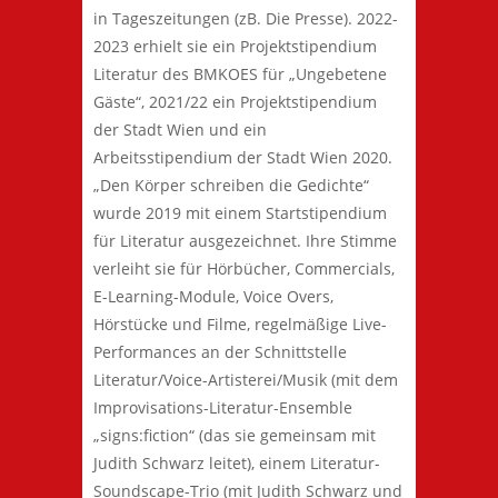
in Tageszeitungen (zB. Die Presse). 2022-
2023 erhielt sie ein Projektstipendium
Literatur des BMKOES für „Ungebetene
Gäste“, 2021/22 ein Projektstipendium
der Stadt Wien und ein
Arbeitsstipendium der Stadt Wien 2020.
„Den Körper schreiben die Gedichte“
wurde 2019 mit einem Startstipendium
für Literatur ausgezeichnet. Ihre Stimme
verleiht sie für Hörbücher, Commercials,
E-Learning-Module, Voice Overs,
Hörstücke und Filme, regelmäßige Live-
Performances an der Schnittstelle
Literatur/Voice-Artisterei/Musik (mit dem
Improvisations-Literatur-Ensemble
„signs:fiction“ (das sie gemeinsam mit
Judith Schwarz leitet), einem Literatur-
Soundscape-Trio (mit Judith Schwarz und