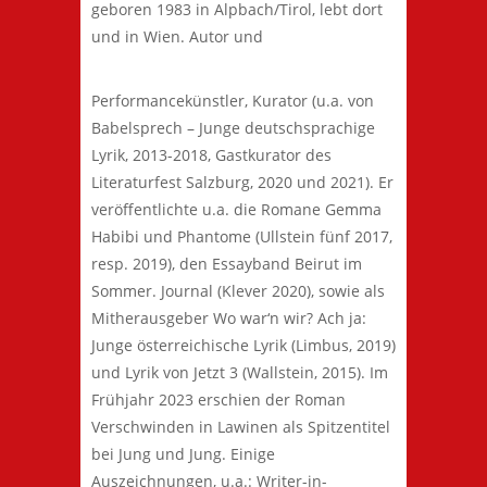
geboren 1983 in Alpbach/Tirol, lebt dort
und in Wien. Autor und
Performancekünstler, Kurator (u.a. von
Babelsprech – Junge deutschsprachige
Lyrik, 2013-2018, Gastkurator des
Literaturfest Salzburg, 2020 und 2021). Er
veröffentlichte u.a. die Romane Gemma
Habibi und Phantome (Ullstein fünf 2017,
resp. 2019), den Essayband Beirut im
Sommer. Journal (Klever 2020), sowie als
Mitherausgeber Wo war‘n wir? Ach ja:
Junge österreichische Lyrik (Limbus, 2019)
und Lyrik von Jetzt 3 (Wallstein, 2015). Im
Frühjahr 2023 erschien der Roman
Verschwinden in Lawinen als Spitzentitel
bei Jung und Jung. Einige
Auszeichnungen, u.a.: Writer-in-