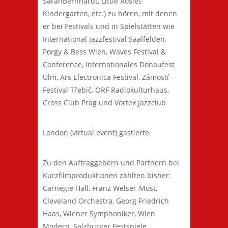
SarahBernhardt, Little Rosies
Kindergarten, etc.) zu hören, mit denen
er bei Festivals und in Spielstätten wie
International Jazzfestival Saalfelden,
Porgy & Bess Wien, Waves Festival &
Conference, Internationales Donaufest
Ulm, Ars Electronica Festival, Zámostí
Festival Třebič, ORF Radiokulturhaus,
Cross Club Prag und Vortex Jazzclub
London (virtual event) gastierte.
Zu den Auftraggebern und Partnern bei
Kurzfilmproduktionen zählten bisher:
Carnegie Hall, Franz Welser-Möst,
Cleveland Orchestra, Georg Friedrich
Haas, Wiener Symphoniker, Wien
Modern, Salzburger Festspiele,